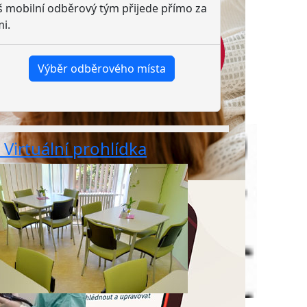
 mobilní odběrový tým přijede přímo za
i.
Výběr odběrového místa
Virtuální prohlídka