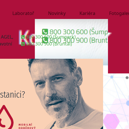
Laboratoř
Novinky
Kariéra
Fotogale
 AGEL,
800 300 600 (Šumperk)
avotní
800 300 900 (Bruntál)