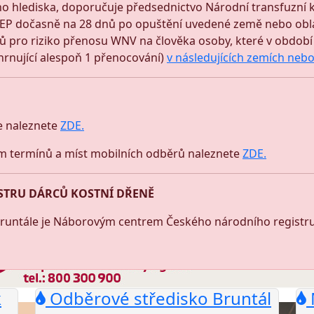
o hlediska, doporučuje předsednictvo Národní transfuzní k
JEP dočasně na 28 dnů po opuštění uvedené země nebo oblast
ů pro riziko přenosu WNV na člověka osoby, které v období o
hrnující alespoň 1 přenocování)
v následujících zemích neb
e naleznete
ZDE.
m termínů a míst mobilních odběrů naleznete
ZDE.
STRU DÁRCŮ KOSTNÍ DŘENĚ
Bruntále je Náborovým centrem Českého národního registrud
k
Odběrové středisko Bruntál