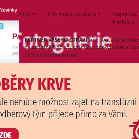
O nás
Informace pro dárce
Objednání
k odběru
PARTNER VAŠEHO ZDRAVÍ
Jsme součástí skupiny
nejúspěšnějšího soukromého poskytovatele zdr
péče ve střední Evropě.