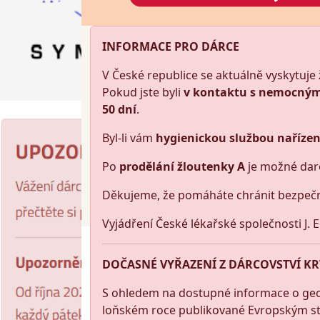
INFORMACE PRO DÁRCE
V České republice se aktuálně vyskytuje 
Pokud jste byli
v kontaktu s nemocným 
50 dní
.
Byl-li vám
hygienickou službou nařízen
Po
prodělání žloutenky A
je možné dar
Děkujeme, že pomáháte chránit bezpečn
Vyjádření České lékařské společnosti J. 
DOČASNÉ VYŘAZENÍ Z DÁRCOVSTVÍ KRV
S ohledem na dostupné informace o geogr
loňském roce publikované Evropským stř