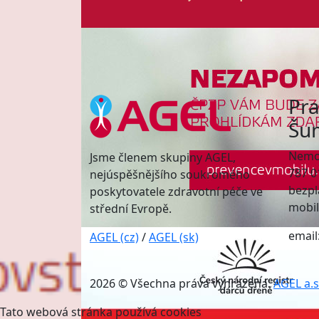
Pra
Šu
Nemoc
Jsme členem skupiny AGEL,
787 
nejúspěšnějšího soukromého
bezpl
poskytovatele zdravotní péče ve
mobil
střední Evropě.
email
AGEL (cz)
/
AGEL (sk)
2026 © Všechna práva vyhrazena.
AGEL a.s
Tato webová stránka používá cookies