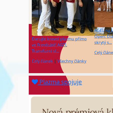
AGEL na L
Open: Dia
Darujte krevní plazmu přímo
skrytý s...
ve Frenštátě! AGEL
Transfúzní sl...
Celý člán
Celý článek
|
Všechny články
Plazma spojuje