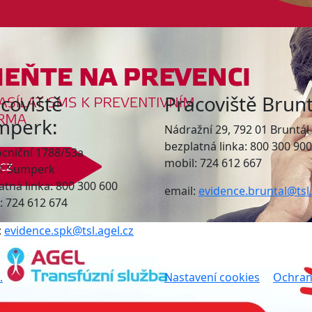
coviště
Pracoviště Brunt
mperk:
Nádražní 29, 792 01 Bruntál
bezplatná linka: 800 300 900
niční 1788/53a
mobil: 724 612 667
01 Šumperk
atná linka: 800 300 600
email:
evidence.bruntal@tsl.
: 724 612 674
:
evidence.spk@tsl.agel.cz
.
Nastavení cookies
Ochran