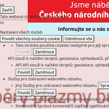
Zavřít
Tato webová stránka používá cookies
cs
Nastavení všech služeb
Povolit všechny soubory cookie
Odmítnout vše
Tato stránka používá cookies nezbytné pro její spr
Povolit
Zamítnout
API slouží k načtění skriptů: geolokace, vyhledávačů, pře
API
API slouží k načtění skriptů: geolokace, vyhledá
Povolit
Zamítnout
Služby pro zobrazení webového obsahu.
Jiný
Služby pro zobrazení webového obsahu.
Spra
Povolit
Zamítnout
Správce komentářů zajišťují vyplňování komentářů a boj
Komentáře
Správce komentářů zajišťují vyplňování