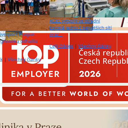
AGEL vytvořil ve střední
Evropě jednu z největších sítí
ivesport Prague
prac...
gnostika odhalila
Celý článek
|
Všechny články
ek
|
Všechny články