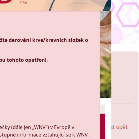
žte darování krve/krevních složek o
bu tohoto opatření
.
čky (dále jen „WNV“) v Evropě v
stupné informace vztahující se k WNV,