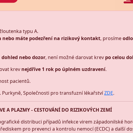
žloutenka typu A.
nebo máte podezření na rizikový kontakt
, prosíme
odlo
 dohled nebo dozor
, není možné darovat krev
po celou do
ovat krev
nejdříve 1 rok po úplném uzdravení
.
ost pacientů.
E. Purkyně, Společnosti pro transfuzní lékařství
ZDE
.
E A PLAZMY - CESTOVÁNÍ DO RIZIKOVÝCH ZEMÍ
afické distribuci případů infekce virem západonilské hore
ediskem pro prevenci a kontrolu nemocí (ECDC) a další do