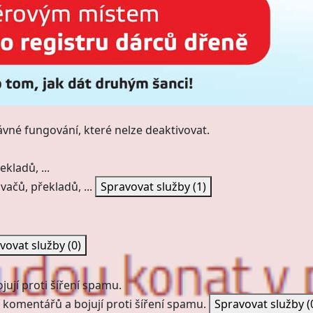
ávné fungování, které nelze deaktivovat.
kladů, ...
vačů, překladů, ...
Spravovat služby
(1)
vovat služby
(0)
ují proti šíření spamu.
 komentářů a bojují proti šíření spamu.
Spravovat služby
(