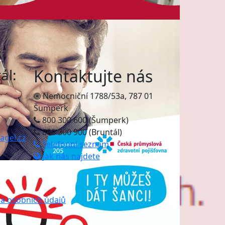
ál:
Kontaktujte nás
Nemocniční 1788/53a, 787 01
Šumperk
800 300 600 (Šumperk)
800 300 900 (Bruntál)
agel.cz
Telefonní seznam
Jak nás najdete
a osobních údajů